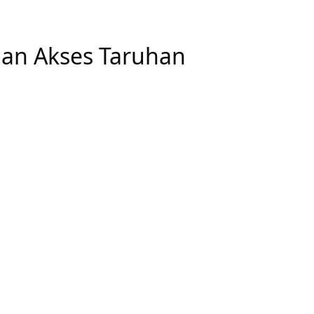
han Akses Taruhan
ara penggemar judi online tidak lagi harus
obet88 Mobile
dalam bentuk aplikasi
i.
ang ditawarkan oleh aplikasi Sbobet88
Selama perangkat ponsel pintar Anda
ve score
), hingga memasang taruhan pada
 atau sambil bersantai di rumah, semua