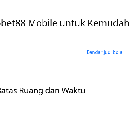
bobet88 Mobile untuk Kemuda
ka dunia taruhan online telah mengalami pergeseran besar. P
top untuk memasang taruhan. Kehadiran
Bandar judi bola
Sb
 yang menginginkan fleksibilitas, kecepatan, dan efisiens
h yang praktis, berikut adalah deretan kelebihan utama y
Anda kapan saja dan di mana saja.
 Batas Ruang dan Waktu
bobet88 Mobile adalah kebebasan akses yang diberikannya. 
bisa memantau pasaran bola, memeriksa skor langsung (
li
kan. Baik saat sedang istirahat kerja, di dalam perjalanan,